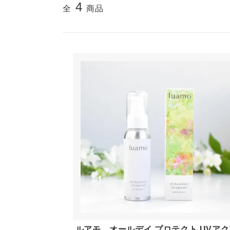
4
全
商品
タオル類
バッ
ソープディッシュ / 泡だてネット
靴下
オリジナル手ぬぐい
アク
シエスタの本棚（書籍）
洋服
食品
ギフト
コーヒー/お茶等
ギフ
その他
ラッ
ルアモ オールデイ プロテクト UVアク