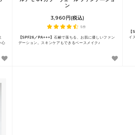
ン
3,960円(税込)
5件
【S
イ
ミ
【SPF26／PA+++】
石鹸で落ちる、お肌に優しいファン
い心
デーション。スキンケアもできるベースメイク♪