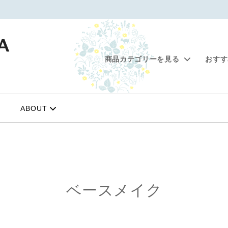
商品カテゴリーを見る
おす
&ヘアケア
創業セール 10%OFF対象商品
メイクアップ
シエスタで選ぶ予算別の贈り
ィオイル
ベースメイク
ABOUT
ちトート
お得なシンプルスキンケアセ
ソルト
カラーメイク
ンクリーム
ンプー・リンス
ベースメイク
ション
オーラルケア