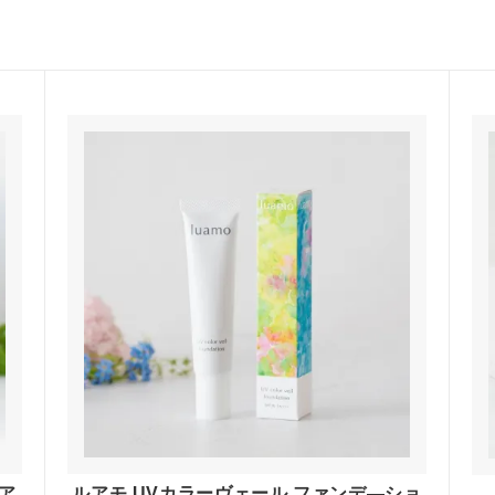
グ等
歯みがき
・インナー
セサリー
&ラッピング
イベント・ワークショップ
トにおすすめ
直営店Siesta Labo.
ピング
シエスタのテラコヤ
ア
ルアモ UVカラーヴェール ファンデ―ショ