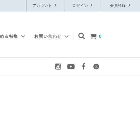
アカウント
ログイン
会員登録
すめ＆特集
お問い合わせ
0
物
フレグランス
無料サンプル
ルームフレグランス
ット
定番石鹸
ブレンド精油
アロマグッズ
ウイルスケア