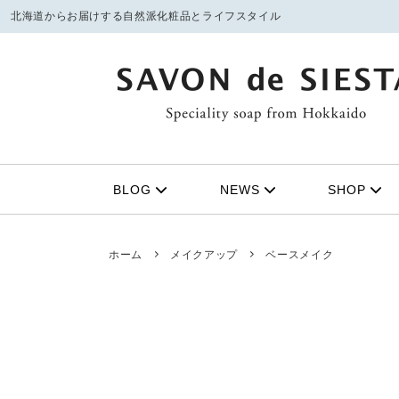
北海道からお届けする自然派化粧品とライフスタイル
フェイシャルケア
季節の限定商品
ボディ
21周年
①洗顔石鹸
ボデ
BLOG
NEWS
SHOP
定番商品
みつば
②マッサージスクラブ
バス
③化粧水
スキ
みつばちトート（姉妹ブランド）
ホーム
メイクアップ
ベースメイク
④保湿美容オイル
シャ
UVケア
リップクリーム
無料サンプル
お得なセット
雑貨
ファッ