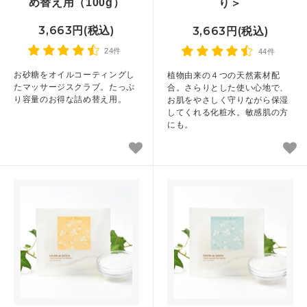
め替え用（100g）
り＞
3,663円(税込)
3,663円(税込)
24件
44件
お砂糖をオイルコーティングし
植物由来の４つの天然素材配
たマッサージスクラブ。たっぷ
合。さらりとした使い心地で、
り容量のお得な詰め替え用。
お肌をやさしく守りながら保湿
してくれる化粧水。敏感肌の方
にも。