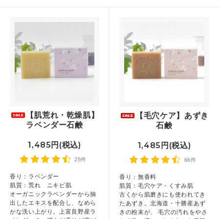
【肌荒れ・乾燥肌】
【毛穴ケア】あずき
ラベンダー石鹸
石鹸
1,485円(税込)
1,485円(税込)
25件
66件
香り：ラベンダー
香り：無香料
肌質：荒れ ニキビ肌
肌質：毛穴ケア・くすみ肌
オーガニックラベンダーから抽
古くから肌磨きにも使われてき
出したエキスを配合し、なめら
たあずき。北海道・十勝産あず
かな洗い上がり。上富良野産ラ
きの粉末が、 毛穴の汚れをやさ