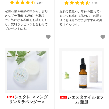
16件
47件
定番石鹸４種類の中から、お好
お肌の乾燥や、年齢を重ねてく
きなプチ石鹸（10g）を単品
るにつれ感じる肌のハリの弱ま
で。気になる石鹸をお試しした
りにお悩みの方におすすめの美
り、無料ラッピングと合わせて
容オイルです。
プレゼントにも。
シュクレ ＜マンダ
シエスタオイルセラ
リン＆ラベンダー＞
ム 艶肌