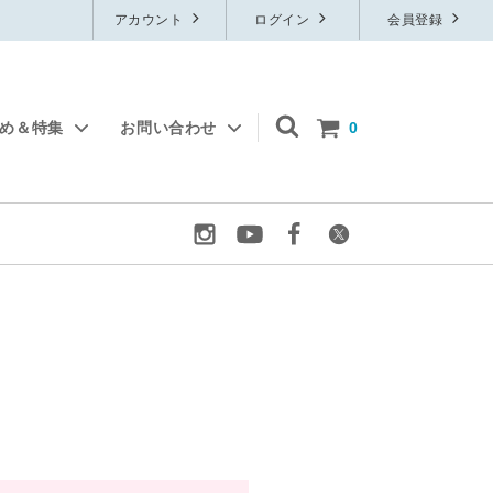
アカウント
ログイン
会員登録
すめ＆特集
お問い合わせ
0
物
フレグランス
無料サンプル
ルームフレグランス
ット
定番石鹸
ブレンド精油
アロマグッズ
り
ウイルスケア