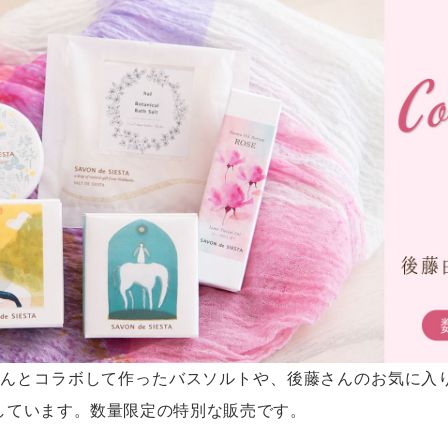
グ等
歯みがき
・インナー
セサリー
&ラッピング
イベント・ワークショップ
トにおすすめ
直営店Siesta Labo.
ピング
シエスタのテラコヤ
子さんとコラボして作ったバスソルトや、後藤さんのお気に入
しています。数量限定の特別な販売です。