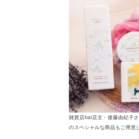
タオル類
バッ
ソープディッシュ / 泡だてネット
靴下
オリジナル手ぬぐい
アク
シエスタの本棚（書籍）
洋服
食品
ギフト
コーヒー/お茶等
ギフ
その他
ラッ
雑貨店hal店主・後藤由紀
のスペシャルな商品もご用意