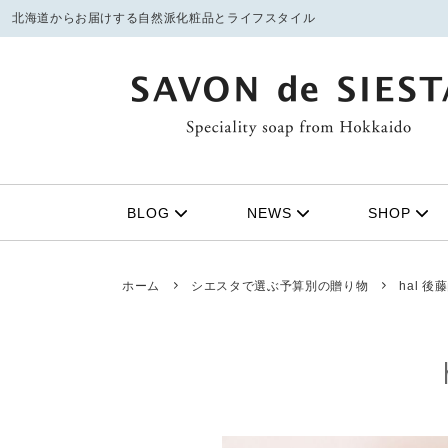
北海道からお届けする自然派化粧品とライフスタイル
フェイシャルケア
季節の限定商品
ボディ
21周年
①洗顔石鹸
ボデ
BLOG
NEWS
SHOP
定番商品
みつば
②マッサージスクラブ
バス
③化粧水
スキ
みつばちトート（姉妹ブランド）
ホーム
シエスタで選ぶ予算別の贈り物
hal 
④保湿美容オイル
シャ
UVケア
リップクリーム
無料サンプル
お得なセット
雑貨
ファッ