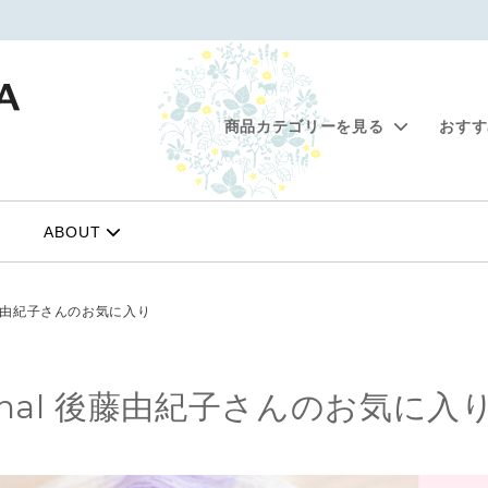
商品カテゴリーを見る
おす
&ヘアケア
創業セール 10%OFF対象商品
メイクアップ
シエスタで選ぶ予算別の贈り
ィオイル
ベースメイク
ABOUT
ちトート
お得なシンプルスキンケアセ
ソルト
カラーメイク
ンクリーム
後藤由紀子さんのお気に入り
ンプー・リンス
hal 後藤由紀子さんのお気に入
ション
オーラルケア