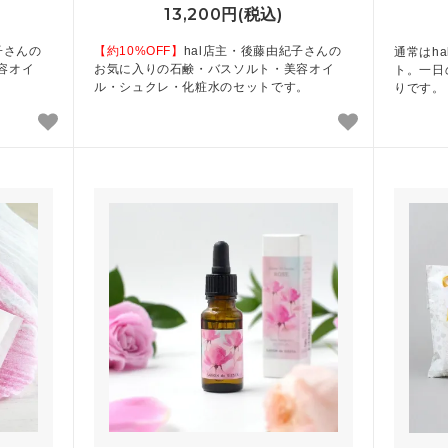
13,200円(税込)
子さんの
【約10%OFF】
hal店主・後藤由紀子さんの
通常はh
容オイ
お気に入りの石鹸・バスソルト・美容オイ
ト。一日
。
ル・シュクレ・化粧水のセットです。
りです。