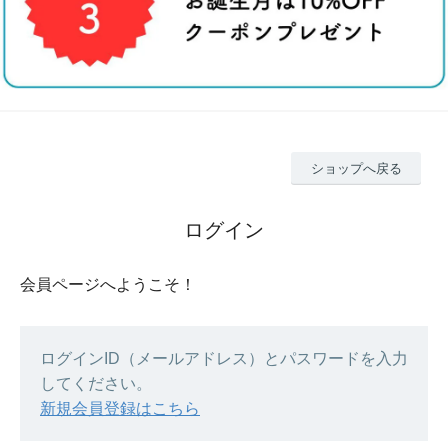
ショップへ戻る
ログイン
会員ページへようこそ！
ログインID（メールアドレス）とパスワードを入力
してください。
新規会員登録はこちら