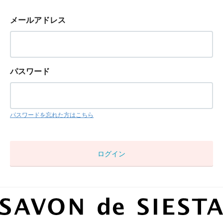
メールアドレス
パスワード
パスワードを忘れた方はこちら