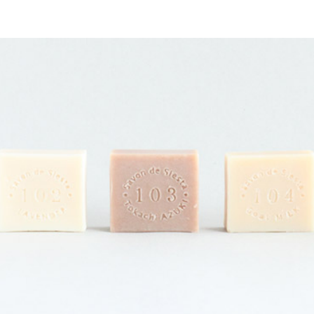
グ等
歯みがき
・インナー
セサリー
&ラッピング
イベント・ワークショップ
トにおすすめ
直営店Siesta Labo.
ピング
シエスタのテラコヤ