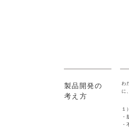
わ
製品開発の
に
考え方
１
・
・