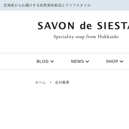
北海道からお届けする自然派化粧品とライフスタイル
フェイシャルケア
季節の限定商品
ボディ
21周年
①洗顔石鹸
ボデ
BLOG
NEWS
SHOP
定番商品
みつば
②マッサージスクラブ
バス
③化粧水
スキ
みつばちトート（姉妹ブランド）
ホーム
会社概要
④保湿美容オイル
シャ
UVケア
リップクリーム
無料サンプル
お得なセット
雑貨
ファッ