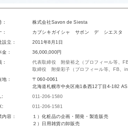
号：
株式会社Savon de Siesta
ナ：
カブシキガイシャ サボン デ シエスタ
社設立：
2011年8月1日
本金：
36,000,000円
員：
代表取締役 附柴裕之（プロフィール等
、
F
取締役 附柴彩子（プロフィール等
、
FB
、
i
在地：
〒060-0061
北海道札幌市中央区南1条西12丁目4-182 AS
L:
011-206-1580
X:
011-206-1581
業内容：
１）化粧品の企画・開発・製造販売
２）日用雑貨の卸販売