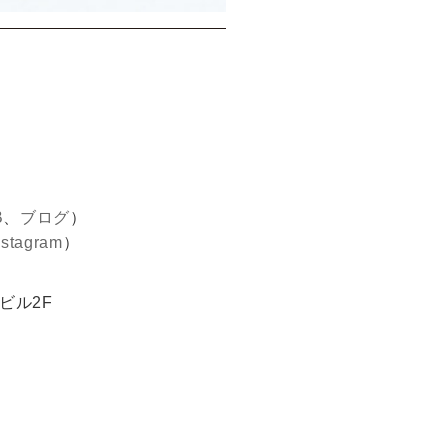
B
、
ブログ
）
nstagram
）
ビル2F