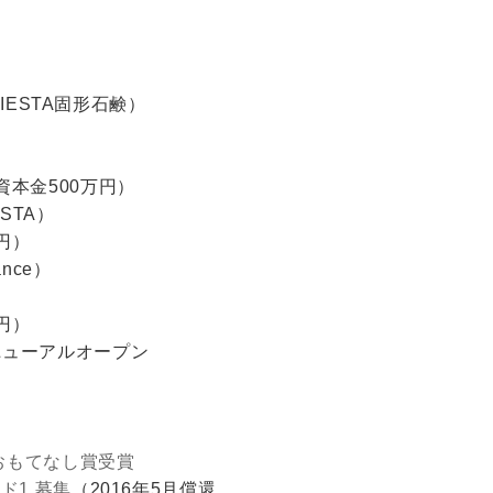
SIESTA固形石鹸）
立（資本金500万円）
ESTA）
万円）
nce）
万円）
＆リニューアルオープン
ル
おもてなし賞受賞
ド1 募集
（2016年5月償還