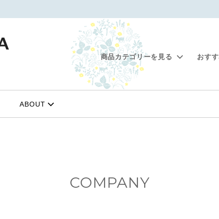
商品カテゴリーを見る
おす
&ヘアケア
創業セール 10%OFF対象商品
メイクアップ
シエスタで選ぶ予算別の贈り
ィオイル
ベースメイク
ABOUT
ちトート
お得なシンプルスキンケアセ
ソルト
カラーメイク
ンクリーム
ンプー・リンス
COMPANY
ション
オーラルケア