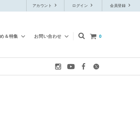
アカウント
ログイン
会員登録
すめ＆特集
お問い合わせ
0
物
フレグランス
無料サンプル
ルームフレグランス
ット
定番石鹸
ブレンド精油
アロマグッズ
ウイルスケア