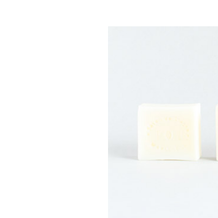
タオル類
バッ
ソープディッシュ / 泡だてネット
靴下
オリジナル手ぬぐい
アク
シエスタの本棚（書籍）
洋服
食品
ギフト
コーヒー/お茶等
ギフ
その他
ラッ