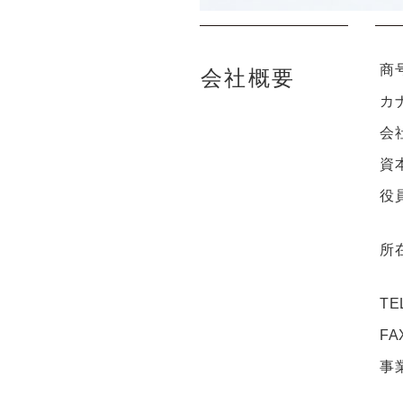
商
会社概要
カ
会
資
役
所
TE
FA
事