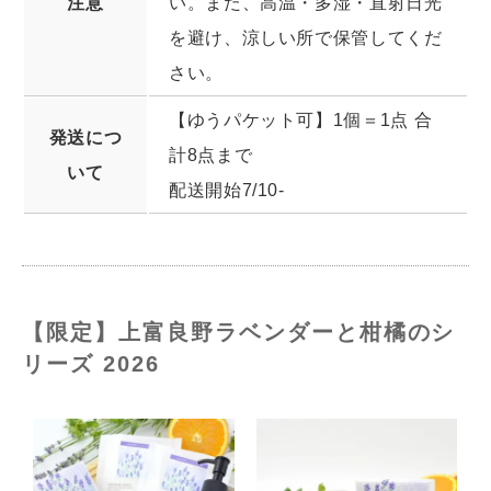
注意
い。また、高温・多湿・直射日光
を避け、涼しい所で保管してくだ
さい。
【ゆうパケット可】1個＝1点 合
発送につ
計8点まで
いて
配送開始7/10-
【限定】上富良野ラベンダーと柑橘のシ
リーズ 2026