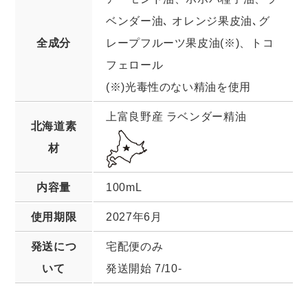
ベンダー油､ オレンジ果皮油､グ
全成分
レープフルーツ果皮油(※)、トコ
フェロール
(※)光毒性のない精油を使用
上富良野産 ラベンダー精油
北海道素
材
内容量
100mL
使用期限
2027年6月
発送につ
宅配便のみ
いて
発送開始 7/10-